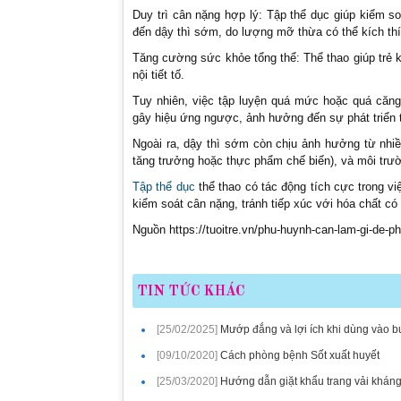
Duy trì cân nặng hợp lý: Tập thể dục giúp kiểm 
đến dậy thì sớm, do lượng mỡ thừa có thể kích thí
Tăng cường sức khỏe tổng thể: Thể thao giúp trẻ 
nội tiết tố.
Tuy nhiên, việc tập luyện quá mức hoặc quá căng
gây hiệu ứng ngược, ảnh hưởng đến sự phát triển t
Ngoài ra, dậy thì sớm còn chịu ảnh hưởng từ nhi
tăng trưởng hoặc thực phẩm chế biến), và môi trường
Tập thể dục
thể thao có tác động tích cực trong 
kiểm soát cân nặng, tránh tiếp xúc với hóa chất có 
Nguồn https://tuoitre.vn/phu-huynh-can-lam-gi-de-
TIN TỨC KHÁC
[25/02/2025]
Mướp đắng và lợi ích khi dùng vào b
[09/10/2020]
Cách phòng bệnh Sốt xuất huyết
[25/03/2020]
Hướng dẫn giặt khẩu trang vải khán