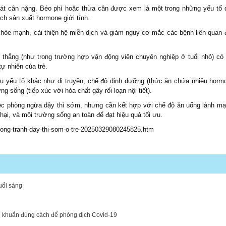
soát cân nặng. Béo phì hoặc thừa cân được xem là một trong những yếu tố 
ch sản xuất hormone giới tính.
khỏe mạnh, cải thiện hệ miễn dịch và giảm nguy cơ mắc các bệnh liên quan 
 thẳng (như trong trường hợp vận động viên chuyên nghiệp ở tuổi nhỏ) có 
ự nhiên của trẻ.
ều yếu tố khác như di truyền, chế độ dinh dưỡng (thức ăn chứa nhiều horm
 sống (tiếp xúc với hóa chất gây rối loạn nội tiết).
việc phòng ngừa dậy thì sớm, nhưng cần kết hợp với chế độ ăn uống lành mạ
hại, và môi trường sống an toàn để đạt hiệu quả tối ưu.
phong-tranh-day-thi-som-o-tre-20250329080245825.htm
uổi sáng
g khuẩn đúng cách để phòng dịch Covid-19