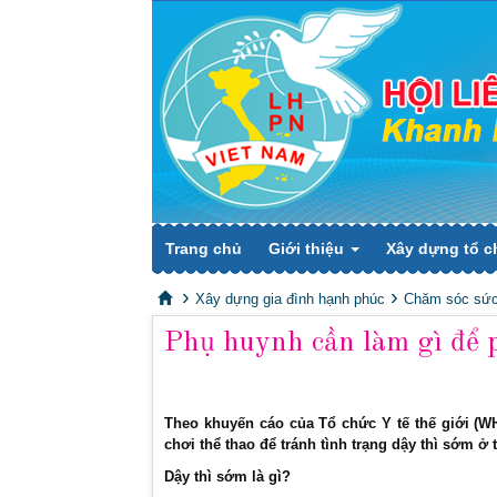
Trang chủ
Giới thiệu
Xây dựng tổ c
Xây dựng gia đình hạnh phúc
Chăm sóc sức
Phụ huynh cần làm gì để p
Theo khuyến cáo của Tổ chức Y tế thế giới (
chơi thể thao để tránh tình trạng dậy thì sớm ở t
Dậy thì sớm là gì?