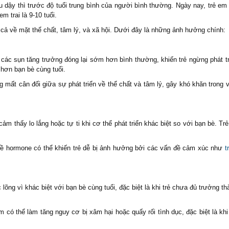
ệu dậy thì trước độ tuổi trung bình của người bình thường. Ngày nay, trẻ em 
m trai là 9-10 tuổi.
 cả về mặt thể chất, tâm lý, và xã hội. Dưới đây là những ảnh hưởng chính:
các sụn tăng trưởng đóng lại sớm hơn bình thường, khiến trẻ ngừng phát tr
 hơn bạn bè cùng tuổi.
ng mất cân đối giữa sự phát triển về thể chất và tâm lý, gây khó khăn trong v
ảm thấy lo lắng hoặc tự ti khi cơ thể phát triển khác biệt so với bạn bè. Trẻ
ề hormone có thể khiến trẻ dễ bị ảnh hưởng bởi các vấn đề cảm xúc như
t
lõng vì khác biệt với bạn bè cùng tuổi, đặc biệt là khi trẻ chưa đủ trưởng th
m có thể làm tăng nguy cơ bị xâm hại hoặc quấy rối tình dục, đặc biệt là khi 