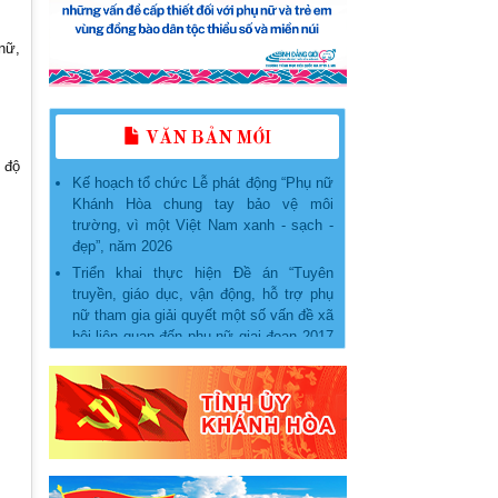
nữ,
KẾ HOẠCH Tổ chức các hoạt động
phát triển, nâng cấp, duy trì và vận hành
Ứng dụng “Phụ nữ Việt Nam” năm 2026
VĂN BẢN MỚI
Kế hoạch tổ chức Lễ phát động “Phụ nữ
 độ
Khánh Hòa chung tay bảo vệ môi
trường, vì một Việt Nam xanh - sạch -
đẹp”, năm 2026
Triển khai thực hiện Đề án “Tuyên
truyền, giáo dục, vận động, hỗ trợ phụ
nữ tham gia giải quyết một số vấn đề xã
hội liên quan đến phụ nữ giai đoạn 2017
- 2027” năm 2026
PHỤ LỤC một số nhiệm vụ trọng tâm
thực hiện đề án “hỗ trợ phụ nữ khởi
nghiệp giai đoạn 2026 - 2035” trên địa
bàn tỉnh khánh hòa
Kế hoạch thực hiện Đề án “Hỗ trợ phụ
nữ khởi nghiệp giai đoạn 2026 – 2035”
trên địa bàn tỉnh Khánh Hòa