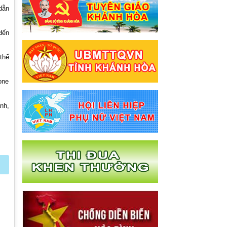
Hướng dẫn Tuyên truyền Quý II năm
dẫn
2026
Hướng dẫn Tuyên truyền Quý II năm
đến
2026
lịch tiếp Công dân của Hội Liên hiệp Phụ
thể
nữ tỉnh Khánh Hòa
Nghị quyết về việc sắp xếp các đơn vị
one
hành chính cấp xã của tỉnh Khánh Hòa
năm 2025
Thông báo lịch tiếp công dân tháng
nh,
6.2025