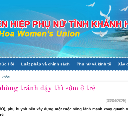
hức Hội
Luật pháp và chính sách
Phụ nữ và kinh tế
Xây 
 khỏe
hòng tránh dậy thì sớm ở trẻ
[03/04/2025]
WHO), phụ huynh nên xây dựng một cuộc sống lành mạnh xoay quanh v
rẻ.