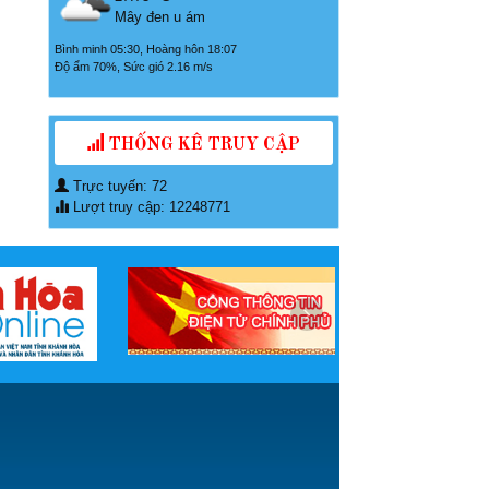
Mây đen u ám
Bình minh 05:30, Hoàng hôn 18:07
Độ ẩm 70%, Sức gió 2.16 m/s
THỐNG KÊ TRUY CẬP
Trực tuyến: 72
Lượt truy cập: 12248771
›