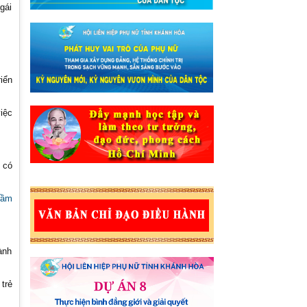
gái
iển
iệc
 có
rầm
ành
trẻ