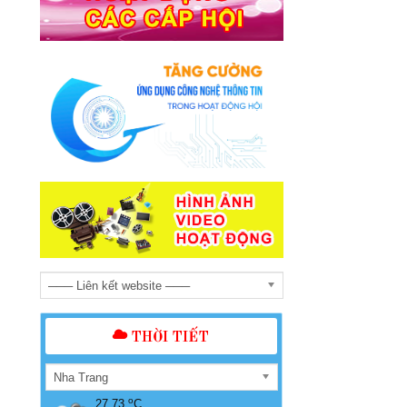
─── Liên kết website ───
THỜI TIẾT
Nha Trang
o
27.73
C