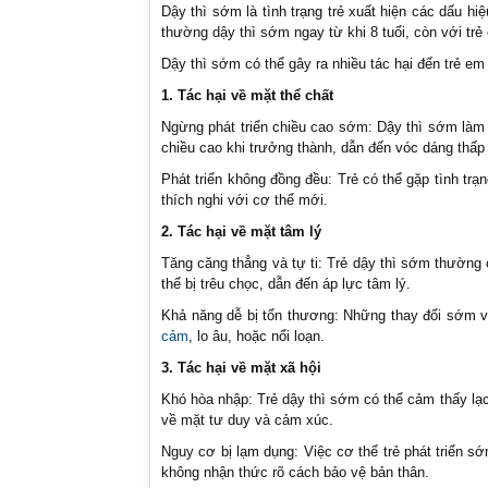
Dậy thì sớm là tình trạng trẻ xuất hiện các dấu hi
thường dậy thì sớm ngay từ khi 8 tuổi, còn với trẻ e
Dậy thì sớm có thể gây ra nhiều tác hại đến trẻ em
1. Tác hại về mặt thể chất
Ngừng phát triển chiều cao sớm: Dậy thì sớm làm 
chiều cao khi trưởng thành, dẫn đến vóc dáng thấp
Phát triển không đồng đều: Trẻ có thể gặp tình trạ
thích nghi với cơ thể mới.
2. Tác hại về mặt tâm lý
Tăng căng thẳng và tự ti: Trẻ dậy thì sớm thường c
thể bị trêu chọc, dẫn đến áp lực tâm lý.
Khả năng dễ bị tổn thương: Những thay đổi sớm v
cảm
, lo âu, hoặc nổi loạn.
3. Tác hại về mặt xã hội
Khó hòa nhập: Trẻ dậy thì sớm có thể cảm thấy lạc 
về mặt tư duy và cảm xúc.
Nguy cơ bị lạm dụng: Việc cơ thể trẻ phát triển sớ
không nhận thức rõ cách bảo vệ bản thân.