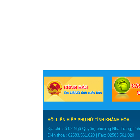
‹
HỘI LIÊN HIỆP PHỤ NỮ TỈNH KHÁNH HÒA
Địa chỉ: số 02 Ngô Quyền, phường Nha Trang, tỉn
Điện thoại:
02583.561.020
| Fax:
02583.561.020