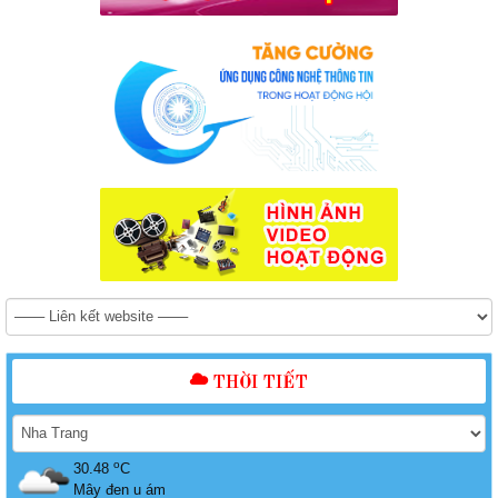
THỜI TIẾT
o
30.48
C
Mây đen u ám