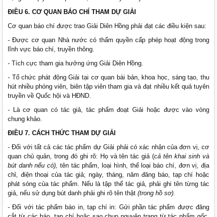
ĐIỀU 6. CƠ QUAN BÁO CHÍ THAM DỰ GIẢI
Cơ quan báo chí được trao Giải Diên Hồng phải đạt các điều kiện sau:
- Được cơ quan Nhà nước có thẩm quyền cấp phép hoạt động trong
lĩnh vực báo chí, truyền thông.
- Tích cực tham gia hưởng ứng Giải Diên Hồng.
- Tổ chức phát động Giải tại cơ quan bài bản, khoa học, sáng tạo, thu
hút nhiều phóng viên, biên tập viên tham gia và đạt nhiều kết quả tuyên
truyền về Quốc hội và HĐND.
- Là cơ quan có tác giả, tác phẩm đoạt Giải hoặc được vào vòng
chung khảo.
ĐIỀU
7
. CÁCH THỨC THAM DỰ GIẢI
- Đối với tất cả các tác phẩm dự Giải phải có xác nhận của đơn vị, cơ
quan chủ quản, trong đó ghi rõ: Họ và tên tác giả (
cả tên khai sinh và
bút danh nếu có),
tên tác phẩm, loại hình, thể loại báo chí, đơn vị, địa
chỉ, điện thoại của tác giả; ngày, tháng, năm đăng báo, tạp chí hoặc
phát sóng của tác phẩm. Nếu là tập thể tác giả, phải ghi tên từng tác
giả, nếu sử dụng bút danh phải ghi rõ tên thật
(trong hồ sơ).
- Đối với tác phẩm báo in, tạp chí in: Gửi phần tác phẩm được đăng
cắt từ các báo, tạp chí hoặc sao chụp nguyên trạng từ tác phẩm gốc.