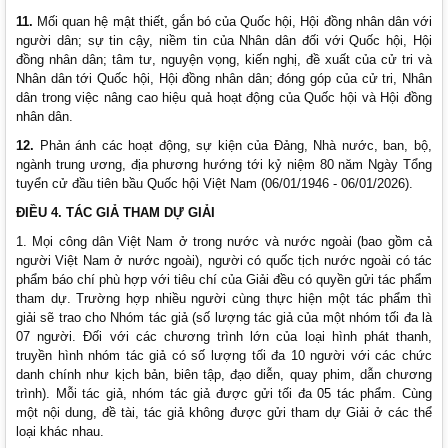
11
.
Mối quan hệ mật thiết, gắn bó của Quốc hội, Hội đồng nhân dân với
người dân; sự tin cậy, niềm tin của Nhân dân đối với Quốc hội, Hội
đồng nhân dân; tâm tư, nguyện vọng, kiến nghị, đề xuất của cử tri và
Nhân dân tới Quốc hội, Hội đồng nhân dân; đóng góp của cử tri, Nhân
dân trong việc nâng cao hiệu quả hoạt động của Quốc hội và Hội đồng
nhân dân.
12.
Phản ánh các hoạt động, sự kiện của Đảng, Nhà nước, ban, bộ,
ngành trung ương, địa phương hướng tới kỷ niệm 80 năm Ngày Tổng
tuyển cử đầu tiên bầu Quốc hội Việt Nam (06/01/1946 - 06/01/2026).
ĐIỀU 4. TÁC GIẢ THAM DỰ GIẢI
1. Mọi công dân Việt Nam ở trong nước và nước ngoài (bao gồm cả
người Việt Nam ở nước ngoài), người có quốc tịch nước ngoài có tác
phẩm báo chí phù hợp với tiêu chí của Giải đều có quyền gửi tác phẩm
tham dự. Trường hợp nhiều người cùng thực hiện một tác phẩm thì
giải sẽ trao cho Nhóm tác giả (số lượng tác giả của một nhóm tối đa là
07 người. Đối với các chương trình lớn của loại hình phát thanh,
truyền hình nhóm tác giả có số lượng tối đa 10 người với các chức
danh chính như kịch bản, biên tập, đạo diễn, quay phim, dẫn chương
trình). Mỗi tác giả, nhóm tác giả được gửi tối đa 05 tác phẩm. Cùng
một nội dung, đề tài, tác giả không được gửi tham dự Giải ở các thể
loại khác nhau.