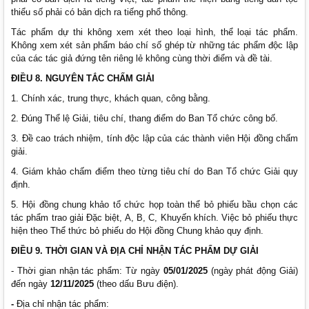
thiểu số phải có bản dịch ra tiếng phổ thông.
Tác phẩm dự thi không xem xét theo loại hình, thể loại tác phẩm.
Không xem xét sản phẩm báo chí số ghép từ những tác phẩm độc lập
của các tác giả đứng tên riêng lẻ không cùng thời điểm và đề tài.
ĐIỀU
8
. NGUYÊN TẮC CHẤM GIẢI
1. Chính xác, trung thực, khách quan, công bằng.
2. Đúng Thể lệ Giải, tiêu chí, thang điểm do Ban Tổ chức công bố.
3. Đề cao trách nhiệm, tính độc lập của các thành viên Hội đồng chấm
giải.
4. Giám khảo chấm điểm theo từng tiêu chí do Ban Tổ chức Giải quy
định.
5. Hội đồng chung khảo tổ chức họp toàn thể bỏ phiếu bầu chọn các
tác phẩm trao giải Đặc biệt, A, B, C, Khuyến khích. Việc bỏ phiếu thực
hiện theo Thể thức bỏ phiếu do Hội đồng Chung khảo quy định.
ĐIỀU
9
. THỜI GIAN VÀ ĐỊA CHỈ NHẬN TÁC PHẨM DỰ GIẢI
- Thời gian nhận tác phẩm: Từ ngày
05/01/2025
(ngày phát động Giải)
đến ngày
12
/
11/202
5
(theo dấu Bưu điện).
-
Địa chỉ nhận tác phẩm: