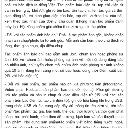
phải có bản dịch ra tiếng Việt. Tác phẩm báo điện tử, tạp chí điện tử
cần in trên giấy khổ A4, ghi rõ tên báo, tên tạp chí, tên tác giả và thời
gian đăng tải, có hình giao diện của báo, tạp chí, đường link của bài,
kèm theo xác nhận của đơn vị chủ quản (không nhận tác phẩm đánh
máy lại). Hội đồng chấm giải chấm theo đường link tác phẩm.
- Đối với tác phẩm ảnh báo chí: Phải là tác phẩm ảnh gốc, không chấp
nhận ảnh chụp/photo lại từ ảnh gốc. Mỗi ảnh cần kèm theo chú thích rõ
ràng, thời gian chụp, địa điểm chụp.
Tác phẩm ảnh báo chí bao gồm ảnh đơn, chùm ảnh hoặc phóng sự
ảnh. Đối với chùm ảnh hoặc phóng sự ảnh về một nội dung đăng báo
có nhiều ảnh, chỉ tuyển chọn mỗi chùm ảnh hoặc phóng sự ảnh không
quá 10 ảnh, đăng trên cùng một số báo hoặc cùng thời điểm xuất bản
(đối với báo điện tử).
- Đối với sản phẩm, tác phẩm báo chí đa phương tiện (Infographic,
Video clips, Podcast, sản phẩm báo chí dữ liệu,…): Phải gửi đường
link tác phẩm và bản in chụp từ giao diện điện tử (đối với các sản
phẩm trên báo điện tử, tạp chí điện tử), ghi dữ liệu bằng file trong USB,
trong nhãn USB và file cung cấp đầy đủ thông tin tên đơn vị, tên sản
phẩm/tác phẩm, tác giả, loại hình, thể loại, thời lượng và thời gian phát
hành, nơi phát hành; kèm theo đề cương, kịch bản và bản thuyết minh
sản phẩm. Nội dung sản phẩm/tác phẩm viết bằng tiếng nước ngoài
phải có bản dịch ra tiếng Việt, tác phẩm thể hiện bằng tiếng dân tộc