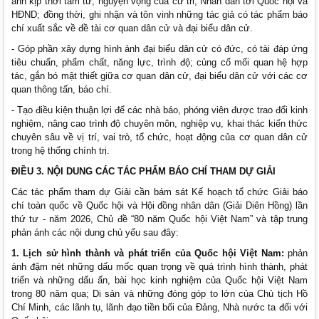
ánh kịp thời tâm tư, nguyện vọng của cử tri, Nhân dân tới Quốc hội và
HĐND; đồng thời, ghi nhận và tôn vinh những tác giả có tác phẩm báo
chí xuất sắc về đề tài cơ quan dân cử và đại biểu dân cử.
- Góp phần xây dựng hình ảnh đại biểu dân cử có đức, có tài đáp ứng
tiêu chuẩn, phẩm chất, năng lực, trình độ; củng cố mối quan hệ hợp
tác, gắn bó mật thiết giữa cơ quan dân cử, đại biểu dân cử với các cơ
quan thông tấn, báo chí.
- Tạo điều kiện thuận lợi để các nhà báo, phóng viên được trao đổi kinh
nghiệm, nâng cao trình độ chuyên môn, nghiệp vụ, khai thác kiến thức
chuyên sâu về vị trí, vai trò, tổ chức, hoạt động của cơ quan dân cử
trong hệ thống chính trị.
ĐIỀU 3. NỘI DUNG CÁC TÁC PHẨM BÁO CHÍ THAM DỰ GIẢI
Các tác phẩm tham dự Giải cần bám sát Kế hoạch tổ chức Giải báo
chí toàn quốc về Quốc hội và Hội đồng nhân dân (Giải Diên Hồng) lần
thứ tư - năm 2026, Chủ đề “80 năm Quốc hội Việt Nam” và tập trung
phản ánh các nội dung chủ yếu sau đây:
1
.
Lịch sử hình thành và phát triển của Quốc hội Việt Nam:
phản
ánh đậm nét những dấu mốc quan trọng về quá trình hình thành, phát
triển và những dấu ấn, bài học kinh nghiệm của Quốc hội Việt Nam
trong 80 năm qua; Di sản và những đóng góp to lớn của Chủ tịch Hồ
Chí Minh, các lãnh tụ, lãnh đạo tiền bối của Đảng, Nhà nước ta đối với