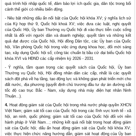
quá trình hội nhập quốc tế, đảm bảo lợi ích quốc gia, dân tộc trong bối
cảnh thế giới có nhiều biến động.
- Nêu bật những dấu ấn nổi bật của Quốc hội khóa XV; ý nghĩa lịch sử
của Kỳ họp thứ 9, Quốc hội khoá XV; việc đưa các luật, nghị quyết
của Quốc Hội, Ủy ban Thường vụ Quốc hội đi vào thực tiễn cuộc sống
nhất là đối với người dân và doanh nghiệp; quyết tâm và những kết
quả đạt được của Quốc hội, Hội đồng Dân tộc, các Ủy ban của Quốc
hội, Văn phòng Quốc hội trong việc ứng dụng khoa học, đổi mới sáng
tạo, xây dụng Quốc hội số; công tác chuẩn bị bầu cử đại biểu Quốc hội
khóa XVI và HĐND các cấp nhiệm kỳ 2026 - 2031.
- Ý nghĩa, tầm quan trọng các quyết sách của Quốc hội, Ủy ban
Thường vụ Quốc hội, Hội đồng nhân dân các cấp, nhất là các quyết
sách đột phá về hạ tầng, tạo động lực và không gian phát triển mới cho
đất nước, địa phương (quyết định chủ trương đầu tư dự án đường sắt
tốc độ cao trục Bắc - Nam, xây dựng nhà máy điện hạt nhân Ninh
Thuận...).
4.
Hoạt động giám sát của Quốc hội trong nhà nước pháp quyền XHCN
Việt Nam; giám sát tối cao của Quốc hội trong các lĩnh vực kinh tế - xã
hội, an ninh, quốc phòng; giám sát tối cao của Quốc hội đối với nền
hành pháp ở Việt Nam...; những kết quả nổi bật trong hoạt động giám
sát của Quốc hội; dấu ấn hoạt động giám sát của Quốc hội khóa XV;
việc thực hiện chức năng hướng dẫn, giám sát hoạt động của Ủy ban