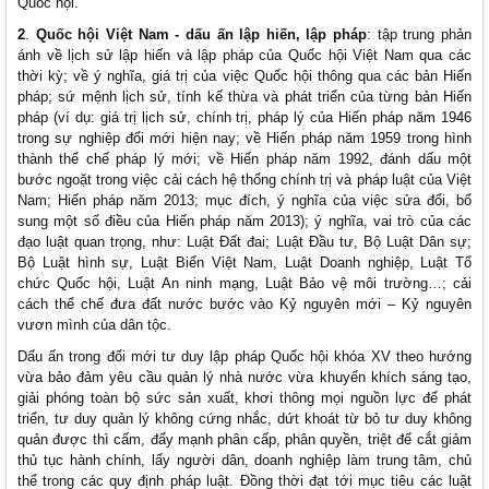
Quốc hội.
2
.
Quốc hội Việt Nam - dấu ấn lập hiến, lập pháp
: tập trung phản
ánh về lịch sử lập hiến và lập pháp của Quốc hội Việt Nam qua các
thời kỳ; về ý nghĩa, giá trị của việc Quốc hội thông qua các bản Hiến
pháp; sứ mệnh lịch sử, tính kế thừa và phát triển của từng bản Hiến
pháp (ví dụ: giá trị lịch sử, chính trị, pháp lý của Hiến pháp năm 1946
trong sự nghiệp đổi mới hiện nay; về Hiến pháp năm 1959 trong hình
thành thể chế pháp lý mới; về Hiến pháp năm 1992, đánh dấu một
bước ngoặt trong việc cải cách hệ thống chính trị và pháp luật của Việt
Nam; Hiến pháp năm 2013; mục đích, ý nghĩa của việc sửa đổi, bổ
sung một số điều của Hiến pháp năm 2013); ý nghĩa, vai trò của các
đạo luật quan trọng, như: Luật Đất đai; Luật Đầu tư, Bộ Luật Dân sự;
Bộ Luật hình sự, Luật Biển Việt Nam, Luật Doanh nghiệp, Luật Tổ
chức Quốc hội, Luật An ninh mạng, Luật Bảo vệ môi trường…; cải
cách thể chế đưa đất nước bước vào Kỷ nguyên mới – Kỷ nguyên
vươn mình của dân tộc.
Dấu ấn trong đổi mới tư duy lập pháp Quốc hội khóa XV theo hướng
vừa bảo đảm yêu cầu quản lý nhà nước vừa khuyến khích sáng tạo,
giải phóng toàn bộ sức sản xuất, khơi thông mọi nguồn lực để phát
triển, tư duy quản lý không cứng nhắc, dứt khoát từ bỏ tư duy không
quản được thì cấm, đẩy mạnh phân cấp, phân quyền, triệt để cắt giảm
thủ tục hành chính, lấy người dân, doanh nghiệp làm trung tâm, chủ
thể trong các quy định pháp luật. Đồng thời đạt tới mục tiêu các luật