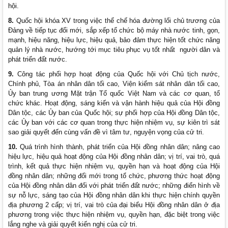
hội.
8.
Quốc hội khóa XV trong việc thể chế hóa đường lối chủ trương của
Đảng về tiếp tục đổi mới, sắp xếp tổ chức bộ máy nhà nước tinh, gọn,
mạnh, hiệu năng, hiệu lực, hiệu quả, bảo đảm thực hiện tốt chức năng
quản lý nhà nước, hướng tới mục tiêu phục vụ tốt nhất người dân và
phát triển đất nước.
9.
Công tác phối hợp hoạt động của Quốc hội với Chủ tịch nước,
Chính phủ, Tòa án nhân dân tối cao, Viện kiểm sát nhân dân tối cao,
Ủy ban trung ương Mặt trận Tổ quốc Việt Nam và các cơ quan, tổ
chức khác. Hoạt động, sáng kiến và vận hành hiệu quả của Hội đồng
Dân tộc, các Ủy ban của Quốc hội; sự phối hợp của Hội đồng Dân tộc,
các Ủy ban với các cơ quan trong thực hiện nhiệm vụ, sự kiên trì sát
sao giải quyết đến cùng vấn đề vì tâm tư, nguyện vọng của cử tri.
10.
Quá trình hình thành, phát triển của Hội đồng nhân dân; nâng cao
hiệu lực, hiệu quả hoạt động của Hội đồng nhân dân; vị trí, vai trò, quá
trình, kết quả thực hiện nhiệm vụ, quyền hạn và hoạt động của Hội
đồng nhân dân; những đổi mới trong tổ chức, phương thức hoạt động
của Hội đồng nhân dân đối với phát triển đất nước; những điển hình về
sự nỗ lực, sáng tạo của Hội đồng nhân dân khi thực hiện chính quyền
địa phương 2 cấp; vị trí, vai trò của đại biểu Hội đồng nhân dân ở địa
phương trong việc thực hiện nhiệm vụ, quyền hạn, đặc biệt trong việc
lắng nghe và giải quyết kiến nghị của cử tri.