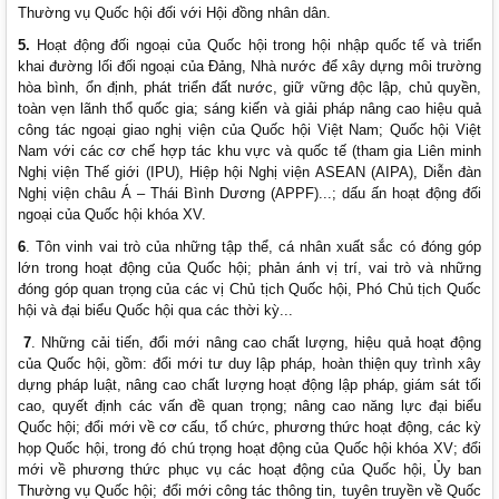
Thường vụ Quốc hội đối với Hội đồng nhân dân.
5.
Hoạt động đối ngoại của Quốc hội trong hội nhập quốc tế và triển
khai đường lối đối ngoại của Đảng, Nhà nước để xây dựng môi trường
hòa bình, ổn định, phát triển đất nước, giữ vững độc lập, chủ quyền,
toàn vẹn lãnh thổ quốc gia; sáng kiến và giải pháp nâng cao hiệu quả
công tác ngoại giao nghị viện của Quốc hội Việt Nam; Quốc hội Việt
Nam với các cơ chế hợp tác khu vực và quốc tế (tham gia Liên minh
Nghị viện Thế giới (IPU), Hiệp hội Nghị viện ASEAN (AIPA), Diễn đàn
Nghị viện châu Á – Thái Bình Dương (APPF)...; dấu ấn hoạt động đối
ngoại của Quốc hội khóa XV.
6
. Tôn vinh vai trò của những tập thể, cá nhân xuất sắc có đóng góp
lớn trong hoạt động của Quốc hội; phản ánh vị trí, vai trò và những
đóng góp quan trọng của các vị Chủ tịch Quốc hội, Phó Chủ tịch Quốc
hội và đại biểu Quốc hội qua các thời kỳ...
7
. Những cải tiến, đổi mới nâng cao chất lượng, hiệu quả hoạt động
của Quốc hội, gồm: đổi mới tư duy lập pháp, hoàn thiện quy trình xây
dựng pháp luật, nâng cao chất lượng hoạt động lập pháp, giám sát tối
cao, quyết định các vấn đề quan trọng; nâng cao năng lực đại biểu
Quốc hội; đổi mới về cơ cấu, tổ chức, phương thức hoạt động, các kỳ
họp Quốc hội, trong đó chú trọng hoạt động của Quốc hội khóa XV; đổi
mới về phương thức phục vụ các hoạt động của Quốc hội, Ủy ban
Thường vụ Quốc hội; đổi mới công tác thông tin, tuyên truyền về Quốc