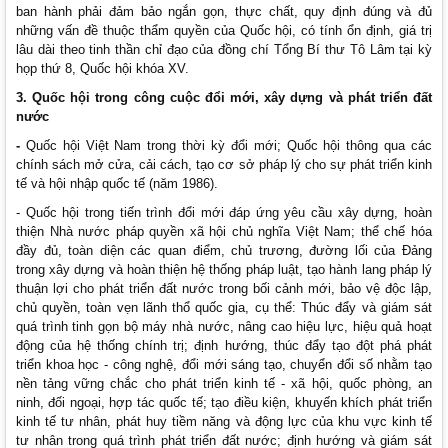
ban hành phải đảm bảo ngắn gọn, thực chất, quy định đúng và đủ
những vấn đề thuộc thẩm quyền của Quốc hội, có tính ổn định, giá trị
lâu dài theo tinh thần chỉ đạo của đồng chí Tổng Bí thư Tô Lâm tại kỳ
họp thứ 8, Quốc hội khóa XV.
3.
Quốc hội trong công cuộc đổi mới, xây dựng và phát triển đất
nước
-
Quốc hội Việt Nam trong thời kỳ đổi mới; Quốc hội thông qua các
chính sách mở cửa, cải cách, tạo cơ sở pháp lý cho sự phát triển kinh
tế và hội nhập quốc tế (năm 1986).
- Quốc hội trong tiến trình đổi mới đáp ứng yêu cầu xây dựng, hoàn
thiện Nhà nước pháp quyền xã hội chủ nghĩa Việt Nam; thể chế hóa
đầy đủ, toàn diện các quan điểm, chủ trương, đường lối của Đảng
trong xây dựng và hoàn thiện hệ thống pháp luật, tạo hành lang pháp lý
thuận lợi cho phát triển đất nước trong bối cảnh mới, bảo vệ độc lập,
chủ quyền, toàn vẹn lãnh thổ quốc gia, cụ thể: Thúc đẩy và giám sát
quá trình tinh gọn bộ máy nhà nước, nâng cao hiệu lực, hiệu quả hoạt
động của hệ thống chính trị; định hướng, thúc đẩy tạo đột phá phát
triển khoa học - công nghệ, đổi mới sáng tạo, chuyển đổi số nhằm tạo
nền tảng vững chắc cho phát triển kinh tế - xã hội, quốc phòng, an
ninh, đối ngoại, hợp tác quốc tế; tạo điều kiện, khuyến khích phát triển
kinh tế tư nhân, phát huy tiềm năng và động lực của khu vực kinh tế
tư nhân trong quá trình phát triển đất nước; định hướng và giám sát