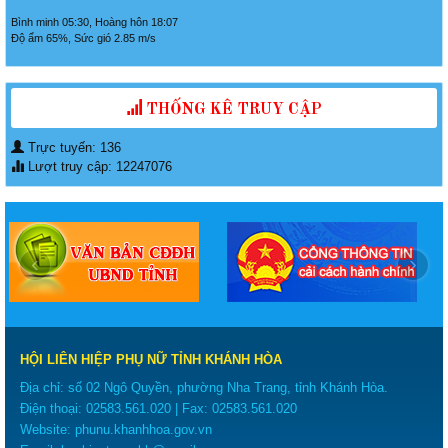
Bình minh 05:30, Hoàng hôn 18:07
Độ ẩm 65%, Sức gió 2.85 m/s
THỐNG KÊ TRUY CẬP
Trực tuyến: 136
Lượt truy cập: 12247076
‹
›
HỘI LIÊN HIỆP PHỤ NỮ TỈNH KHÁNH HÒA
Địa chỉ: số 02 Ngô Quyền, phường Nha Trang, tỉnh Khánh Hòa.
Điện thoại:
02583.561.020
| Fax:
02583.561.020
Website:
phunu.khanhhoa.gov.vn