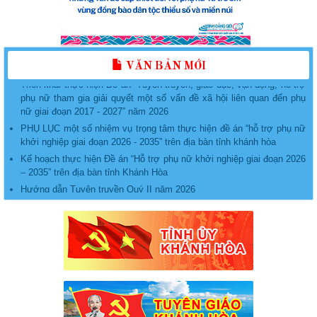
KẾ HOẠCH Tổ chức các hoạt động phát triển, nâng cấp, duy trì và
vận hành Ứng dụng “Phụ nữ Việt Nam” năm 2026
Kế hoạch tổ chức Lễ phát động “Phụ nữ Khánh Hòa chung tay bảo
vệ môi trường, vì một Việt Nam xanh - sạch - đẹp”, năm 2026
Triển khai thực hiện Đề án “Tuyên truyền, giáo dục, vận động, hỗ trợ
VĂN BẢN MỚI
phụ nữ tham gia giải quyết một số vấn đề xã hội liên quan đến phụ
nữ giai đoạn 2017 - 2027” năm 2026
PHỤ LỤC một số nhiệm vụ trọng tâm thực hiện đề án “hỗ trợ phụ nữ
khởi nghiệp giai đoạn 2026 - 2035” trên địa bàn tỉnh khánh hòa
Kế hoạch thực hiện Đề án “Hỗ trợ phụ nữ khởi nghiệp giai đoạn 2026
– 2035” trên địa bàn tỉnh Khánh Hòa
Hướng dẫn Tuyên truyền Quý II năm 2026
Hướng dẫn Tuyên truyền Quý II năm 2026
lịch tiếp Công dân của Hội Liên hiệp Phụ nữ tỉnh Khánh Hòa
Nghị quyết về việc sắp xếp các đơn vị hành chính cấp xã của tỉnh
Khánh Hòa năm 2025
Thông báo lịch tiếp công dân tháng 6.2025