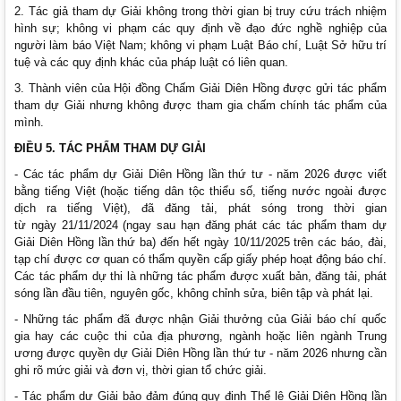
2. Tác giả tham dự Giải không trong thời gian bị truy cứu trách nhiệm
hình sự; không vi phạm các quy định về đạo đức nghề nghiệp của
người làm báo Việt Nam; không vi phạm Luật Báo chí, Luật Sở hữu trí
tuệ và các quy định khác của pháp luật có liên quan.
3. Thành viên của Hội đồng Chấm Giải Diên Hồng được gửi tác phẩm
tham dự Giải nhưng không được tham gia chấm chính tác phẩm của
mình.
ĐIỀU 5. TÁC PHẨM THAM DỰ GIẢI
- Các tác phẩm dự Giải Diên Hồng lần thứ tư - năm 2026 được viết
bằng tiếng Việt (hoặc tiếng dân tộc thiểu số, tiếng nước ngoài được
dịch ra tiếng Việt), đã đăng tải, phát sóng trong thời gian
từ ngày 21/11/2024 (ngay sau hạn đăng phát các tác phẩm tham dự
Giải Diên Hồng lần thứ ba) đến hết ngày 10/11/2025 trên các báo, đài,
tạp chí được cơ quan có thẩm quyền cấp giấy phép hoạt động báo chí.
Các tác phẩm dự thi là những tác phẩm được xuất bản, đăng tải, phát
sóng lần đầu tiên, nguyên gốc, không chỉnh sửa, biên tập và phát lại.
- Những tác phẩm đã được nhận Giải thưởng của Giải báo chí quốc
gia hay các cuộc thi của địa phương, ngành hoặc liên ngành Trung
ương được quyền dự Giải Diên Hồng lần thứ tư - năm 2026 nhưng cần
ghi rõ mức giải và đơn vị, thời gian tổ chức giải.
- Tác phẩm dự Giải bảo đảm đúng quy định Thể lệ Giải Diên Hồng lần