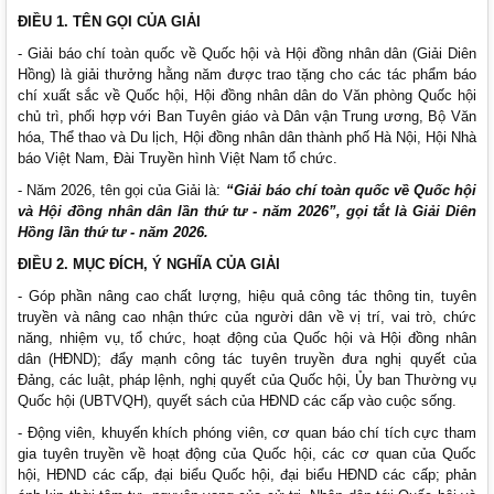
ĐIỀU 1. TÊN GỌI CỦA GIẢI
- Giải báo chí toàn quốc về Quốc hội và Hội đồng nhân dân (Giải Diên
Hồng) là giải thưởng hằng năm được trao tặng cho các tác phẩm báo
chí xuất sắc về Quốc hội, Hội đồng nhân dân do Văn phòng Quốc hội
chủ trì, phối hợp với Ban Tuyên giáo và Dân vận Trung ương, Bộ Văn
hóa, Thể thao và Du lịch, Hội đồng nhân dân thành phố Hà Nội, Hội Nhà
báo Việt Nam, Đài Truyền hình Việt Nam tổ chức.
- Năm 2026, tên gọi của Giải là:
“
Giải báo chí toàn quốc về Quốc hội
và Hội đồng n
hân dân
lần thứ
tư - năm 2026”, gọi tắt là Giải Diên
Hồng lần thứ tư - năm 2026.
ĐIỀU 2. MỤC ĐÍCH, Ý NGHĨA CỦA GIẢI
- Góp phần nâng cao chất lượng, hiệu quả công tác thông tin, tuyên
truyền và nâng cao nhận thức của người dân về vị trí, vai trò, chức
năng, nhiệm vụ, tổ chức, hoạt động của Quốc hội và Hội đồng nhân
dân (HĐND); đẩy mạnh công tác tuyên truyền đưa nghị quyết của
Đảng, các luật, pháp lệnh, nghị quyết của Quốc hội, Ủy ban Thường vụ
Quốc hội (UBTVQH), quyết sách của HĐND các cấp vào cuộc sống.
- Động viên, khuyến khích phóng viên, cơ quan báo chí tích cực tham
gia tuyên truyền về hoạt động của Quốc hội, các cơ quan của Quốc
hội, HĐND các cấp, đại biểu Quốc hội, đại biểu HĐND các cấp; phản