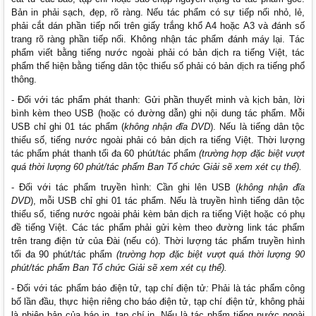
Bản in phải sạch, đẹp, rõ ràng. Nếu tác phẩm có sự tiếp nối nhỏ, lẻ,
phải cắt dán phần tiếp nối trên giấy trắng khổ A4 hoặc A3 và đánh số
trang rõ ràng phần tiếp nối. Không nhận tác phẩm đánh máy lại. Tác
phẩm viết bằng tiếng nước ngoài phải có bản dịch ra tiếng Việt, tác
phẩm thể hiện bằng tiếng dân tộc thiểu số phải có bản dịch ra tiếng phổ
thông.
- Đối với tác phẩm phát thanh: Gửi phần thuyết minh và kịch bản, lời
bình kèm theo USB (hoặc có đường dẫn) ghi nội dung tác phẩm. Mỗi
USB chỉ ghi 01 tác phẩm (
không nhận đĩa DVD
). Nếu là tiếng dân tộc
thiểu số, tiếng nước ngoài phải có bản dịch ra tiếng Việt. Thời lượng
tác phẩm phát thanh tối đa 60 phút/tác phẩm
(trường hợp đặc biệt vượt
quá thời lượng 60 phút/tác phẩm Ban Tổ chức Giải sẽ xem xét cụ thể).
- Đối với tác phẩm truyền hình: Cần ghi lên USB (
không nhận đĩa
DVD
), mỗi USB chỉ ghi 01 tác phẩm. Nếu là truyền hình tiếng dân tộc
thiểu số, tiếng nước ngoài phải kèm bản dịch ra tiếng Việt hoặc có phụ
đề tiếng Việt. Các tác phẩm phải gửi kèm theo đường link tác phẩm
trên trang điện tử của Đài (nếu có). Thời lượng tác phẩm truyền hình
tối đa 90 phút/tác phẩm
(trường hợp đặc biệt vượt quá thời lượng 90
phút/tác phẩm Ban Tổ chức Giải sẽ xem xét cụ thể).
- Đối với tác phẩm báo điện tử, tạp chí điện tử
:
Phải là tác phẩm công
bố lần đầu, thực hiện riêng cho báo điện tử, tạp chí điện tử, không phải
là phiên bản của báo in, tạp chí in. Nếu là tác phẩm tiếng nước ngoài