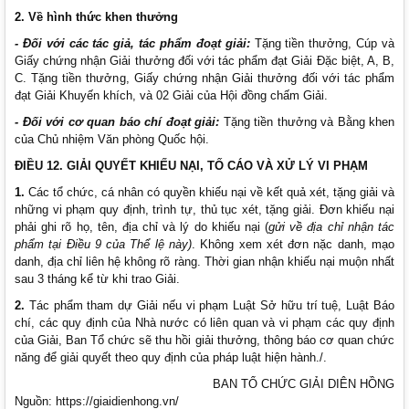
2. Về hình thức khen thưởng
- Đối với các tác giả, tác phẩm đoạt giải:
Tặng tiền thưởng, Cúp và
Giấy chứng nhận Giải thưởng đối với tác phẩm đạt Giải Đặc biệt, A, B,
C. Tặng tiền thưởng, Giấy chứng nhận Giải thưởng đối với tác phẩm
đạt Giải Khuyến khích, và 02 Giải của Hội đồng chấm Giải.
- Đối với cơ quan báo chí đoạt giải:
Tặng tiền thưởng và Bằng khen
của Chủ nhiệm Văn phòng Quốc hội.
ĐIỀU 12. GIẢI QUYẾT KHIẾU NẠI, TỐ CÁO VÀ XỬ LÝ VI PHẠM
1.
Các tổ chức, cá nhân có quyền khiếu nại về kết quả xét, tặng giải và
những vi phạm quy định, trình tự, thủ tục xét, tặng giải. Đơn khiếu nại
phải ghi rõ họ, tên, địa chỉ và lý do khiếu nại (
gửi về địa chỉ nhận tác
phẩm tại Điều 9 của Thể lệ này)
. Không xem xét đơn nặc danh, mạo
danh, địa chỉ liên hệ không rõ ràng. Thời gian nhận khiếu nại muộn nhất
sau 3 tháng kể từ khi trao Giải.
2.
Tác phẩm tham dự Giải nếu vi phạm Luật Sở hữu trí tuệ, Luật Báo
chí, các quy định của Nhà nước có liên quan và vi phạm các quy định
của Giải, Ban Tổ chức sẽ thu hồi giải thưởng, thông báo cơ quan chức
năng để giải quyết theo quy định của pháp luật hiện hành./.
BAN TỔ CHỨC GIẢI DIÊN HỒNG
Nguồn: https://giaidienhong.vn/