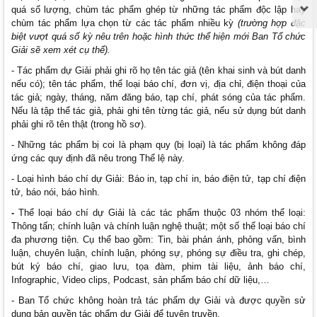
quá số lượng, chùm tác phẩm ghép từ những tác phẩm độc lập hay
chùm tác phẩm lựa chọn từ các tác phẩm nhiều kỳ
(trường hợp đặc
biệt vượt quá số kỳ nêu trên hoặc hình thức thể hiện mới Ban Tổ chức
Giải sẽ xem xét cụ thể).
- Tác phẩm dự Giải phải ghi rõ họ tên tác giả (tên khai sinh và bút danh
nếu có); tên tác phẩm, thể loại báo chí, đơn vị, địa chỉ, điện thoại của
tác giả; ngày, tháng, năm đăng báo, tạp chí, phát sóng của tác phẩm.
Nếu là tập thể tác giả, phải ghi tên từng tác giả, nếu sử dụng bút danh
phải ghi rõ tên thật (trong hồ sơ).
- Những tác phẩm bị coi là phạm quy (bị loại) là tác phẩm không đáp
ứng các quy định đã nêu trong Thể lệ này.
- Loại hình báo chí dự Giải: Báo in, tạp chí in, báo điện tử, tạp chí điện
tử, báo nói, báo hình.
-
Thể loại báo chí dự Giải là các tác phẩm thuộc 03 nhóm thể loại:
Thông tấn; chính luận và chính luận nghệ thuật; một số thể loại báo chí
đa phương tiện. Cụ thể bao gồm: Tin, bài phản ánh, phỏng vấn, bình
luận, chuyên luận, chính luận, phóng sự, phóng sự điều tra, ghi chép,
bút ký báo chí, giao lưu, tọa đàm, phim tài liệu, ảnh báo chí,
Infographic, Video clips, Podcast, sản phẩm báo chí dữ liệu,…
- Ban Tổ chức không hoàn trả tác phẩm dự Giải và được quyền sử
dụng bản quyền tác phẩm dự Giải để tuyên truyền.