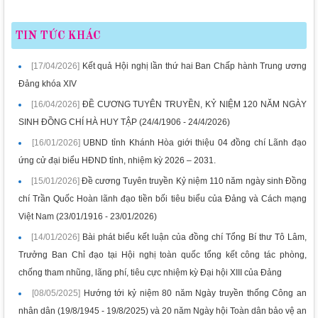
TIN TỨC KHÁC
[17/04/2026]
Kết quả Hội nghị lần thứ hai Ban Chấp hành Trung ương
Đảng khóa XIV
[16/04/2026]
ĐỀ CƯƠNG TUYÊN TRUYỀN, KỶ NIỆM 120 NĂM NGÀY
SINH ĐỒNG CHÍ HÀ HUY TẬP (24/4/1906 - 24/4/2026)
[16/01/2026]
UBND tỉnh Khánh Hòa giới thiệu 04 đồng chí Lãnh đạo
ứng cử đại biểu HĐND tỉnh, nhiệm kỳ 2026 – 2031.
[15/01/2026]
Đề cương Tuyên truyền Kỷ niệm 110 năm ngày sinh Đồng
chí Trần Quốc Hoàn lãnh đạo tiền bối tiêu biểu của Đảng và Cách mạng
Việt Nam (23/01/1916 - 23/01/2026)
[14/01/2026]
Bài phát biểu kết luận của đồng chí Tổng Bí thư Tô Lâm,
Trưởng Ban Chỉ đạo tại Hội nghị toàn quốc tổng kết công tác phòng,
chống tham nhũng, lãng phí, tiêu cực nhiệm kỳ Đại hội XIII của Đảng
[08/05/2025]
Hướng tới kỷ niệm 80 năm Ngày truyền thống Công an
nhân dân (19/8/1945 - 19/8/2025) và 20 năm Ngày hội Toàn dân bảo vệ an