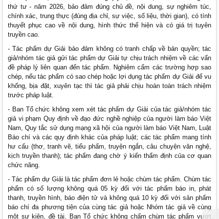
thứ tư - năm 2026, bảo đảm đúng chủ đề, nội dung, sự nghiêm túc,
chính xác, trung thực (đúng địa chỉ, sự việc, số liệu, thời gian), có tính
thuyết phục cao về nội dung, hình thức thể hiện và có giá trị tuyên
truyền cao.
- Tác phẩm dự Giải bảo đảm không có tranh chấp về bản quyền; tác
giả/nhóm tác giả gửi tác phẩm dự Giải tự chịu trách nhiệm về các vấn
đề pháp lý liên quan đến tác phẩm. Nghiêm cấm các trường hợp sao
chép, nếu tác phẩm có sao chép hoặc lợi dụng tác phẩm dự Giải để vu
khống, bịa đặt, xuyên tạc thì tác giả phải chịu hoàn toàn trách nhiệm
trước pháp luật.
- Ban Tổ chức không xem xét tác phẩm dự Giải của tác giả/nhóm tác
giả vi phạm Quy định về đạo đức nghề nghiệp của người làm báo Việt
Nam, Quy tắc sử dụng mạng xã hội của người làm báo Việt Nam, Luật
Báo chí và các quy định khác của pháp luật; các tác phẩm mang tính
hư cấu (thơ, tranh vẽ, tiểu phẩm, truyện ngắn, câu chuyện văn nghệ,
kịch truyền thanh); tác phẩm đang chờ ý kiến thẩm định của cơ quan
chức năng.
- Tác phẩm dự Giải là tác phẩm đơn lẻ hoặc chùm tác phẩm. Chùm tác
phẩm có số lượng không quá 05 kỳ đối với tác phẩm báo in, phát
thanh, truyền hình, báo điện tử và không quá 10 kỳ đối với sản phẩm
báo chí đa phương tiện của cùng tác giả hoặc Nhóm tác giả về cùng
một sự kiện, đề tài. Ban Tổ chức không chấm chùm tác phẩm vượt