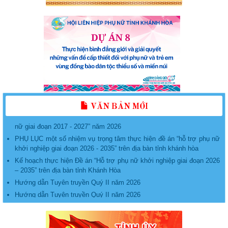
KẾ HOẠCH Tổ chức các hoạt động phát triển, nâng cấp, duy trì và
vận hành Ứng dụng “Phụ nữ Việt Nam” năm 2026
Kế hoạch tổ chức Lễ phát động “Phụ nữ Khánh Hòa chung tay bảo
vệ môi trường, vì một Việt Nam xanh - sạch - đẹp”, năm 2026
Triển khai thực hiện Đề án “Tuyên truyền, giáo dục, vận động, hỗ trợ
phụ nữ tham gia giải quyết một số vấn đề xã hội liên quan đến phụ
VĂN BẢN MỚI
nữ giai đoạn 2017 - 2027” năm 2026
PHỤ LỤC một số nhiệm vụ trọng tâm thực hiện đề án “hỗ trợ phụ nữ
khởi nghiệp giai đoạn 2026 - 2035” trên địa bàn tỉnh khánh hòa
Kế hoạch thực hiện Đề án “Hỗ trợ phụ nữ khởi nghiệp giai đoạn 2026
– 2035” trên địa bàn tỉnh Khánh Hòa
Hướng dẫn Tuyên truyền Quý II năm 2026
Hướng dẫn Tuyên truyền Quý II năm 2026
lịch tiếp Công dân của Hội Liên hiệp Phụ nữ tỉnh Khánh Hòa
Nghị quyết về việc sắp xếp các đơn vị hành chính cấp xã của tỉnh
Khánh Hòa năm 2025
Thông báo lịch tiếp công dân tháng 6.2025