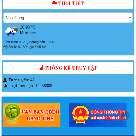
THỜI TIẾT
o
26.98
C
Mưa nhẹ
Bình minh 05:31, Hoàng hôn 18:06
Độ ẩm 84%, Sức gió 3.05 m/s
THỐNG KÊ TRUY CẬP
Trực tuyến: 42
Lượt truy cập: 12256008
‹
›