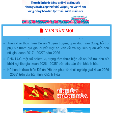
KẾ HOẠCH Tổ chức các hoạt động phát triển, nâng cấp, duy trì và
vận hành Ứng dụng “Phụ nữ Việt Nam” năm 2026
Kế hoạch tổ chức Lễ phát động “Phụ nữ Khánh Hòa chung tay bảo
VĂN BẢN MỚI
vệ môi trường, vì một Việt Nam xanh - sạch - đẹp”, năm 2026
Triển khai thực hiện Đề án “Tuyên truyền, giáo dục, vận động, hỗ trợ
phụ nữ tham gia giải quyết một số vấn đề xã hội liên quan đến phụ
nữ giai đoạn 2017 - 2027” năm 2026
PHỤ LỤC một số nhiệm vụ trọng tâm thực hiện đề án “hỗ trợ phụ nữ
khởi nghiệp giai đoạn 2026 - 2035” trên địa bàn tỉnh khánh hòa
Kế hoạch thực hiện Đề án “Hỗ trợ phụ nữ khởi nghiệp giai đoạn 2026
– 2035” trên địa bàn tỉnh Khánh Hòa
Hướng dẫn Tuyên truyền Quý II năm 2026
Hướng dẫn Tuyên truyền Quý II năm 2026
lịch tiếp Công dân của Hội Liên hiệp Phụ nữ tỉnh Khánh Hòa
Nghị quyết về việc sắp xếp các đơn vị hành chính cấp xã của tỉnh
Khánh Hòa năm 2025
Thông báo lịch tiếp công dân tháng 6.2025