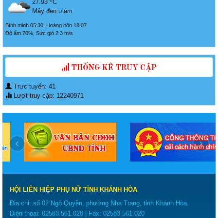
27.93
C
Mây đen u ám
Bình minh 05:30, Hoàng hôn 18:07
Độ ẩm 70%, Sức gió 2.3 m/s
THỐNG KÊ TRUY CẬP
Trực tuyến: 41
Lượt truy cập: 12240971
‹
›
HỘI LIÊN HIỆP PHỤ NỮ TỈNH KHÁNH HÒA
Địa chỉ: số 02 Ngô Quyền, phường Nha Trang, tỉnh Khánh Hòa.
Điện thoại:
02583.561.020
| Fax:
02583.561.020