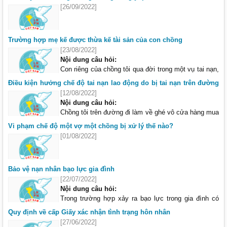
việc khác. Hành vi đó ảnh hưởng đến tâm lý cũng
[26/09/2022]
như hiệu quả công việc của người lao động. Trên thực tế có một số
hành vi từ người khác giới khiến chị em bất an nhưng họ lại cho việc
đó như là bình thường. Đề nghị cho biết những hành vi được coi là
Trường hợp mẹ kế được thừa kế tài sản của con chồng
quấy rối tình dục và pháp luật lao động có quy định thế nào để xử lý
[23/08/2022]
nghiêm việc này?
Nội dung câu hỏi:
(Câu hỏi của bạn Tuyết Lan)
Con riêng của chồng tôi qua đời trong một vụ tai nạn,
để lại một số tài sản. Khi phân chia tài sản này có
Điều kiện hưởng chế độ tai nạn lao động do bị tai nạn trên đường
người nói tôi cũng được hưởng một phần vì tuy
đi làm
[12/08/2022]
không phải là mẹ đẻ nhưng đã chăm nuôi cháu từ lúc chưa thành niên,
Nội dung câu hỏi:
tình thân với nhau như mẹ con. Tuy nhiên trong gia đình cũng có
Chồng tôi trên đường đi làm về ghé vô cửa hàng mua
người không thuận điều này. Xin cho biết quy định của pháp luật thế
đồ dùng học tập cho con, khi trở ra thì bị xe người đi
Vi phạm chế độ một vợ một chồng bị xử lý thế nào?
nào?
đường va chạm, thương tích phải điều trị mấy ngày.
[01/08/2022]
(Câu hỏi của bạn Kiều Loan)
Có người ở công ty nói do anh đi mua đồ bị tai nạn nên sẽ không được
hưởng chế độ tai nạn lao động. Xin cho biết trong trường hợp này thì
pháp luật giải quyết thế nào?
Bảo vệ nạn nhân bạo lực gia đình
(Câu hỏi của bạn Cẩm Lệ)
[22/07/2022]
Nội dung câu hỏi:
Trong trường hợp xảy ra bạo lực trong gia đình có
thể nguy hiểm đến sức khoẻ, tính mạng người bị nạn
Quy định về cấp Giấy xác nhận tình trạng hôn nhân
thì pháp luật có biện pháp thế nào để bảo vệ họ và
[27/06/2022]