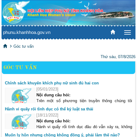
phunu.khanhhoa.gov.vn
Togg
navi
Góc tư vấn
Thứ sáu, 07/8/2026
GÓC TƯ VẤN
Chính sách khuyến khích phụ nữ sinh đủ hai con
[05/01/2023]
Nội dung câu hỏi:
Trên một số phương tiện truyền thông chúng tôi
được thông tin nhà nước có chính sách khuyến
Hành vi quấy rối tình dục có thể kỷ luật sa thải
khích các tổ chức và cá nhân thực hiện tốt công tác
[18/11/2022]
dân số, cụ thể là phụ nữ sinh hai con được thưởng tiền. Xin cho biết
Nội dung câu hỏi:
cụ thể chủ trương này và ở tỉnh Khánh Hoà có thuộc đối tượng được
Hành vi quấy rối tình dục đâu đó vẫn xảy ra, không
áp dụng không?
chỉ nơi công cộng, nơi công sở và những nơi làm
Muốn ly hôn nhưng chồng không đồng ý, phải làm thế nào?
(Câu hỏi của bạn Huyền Mai)